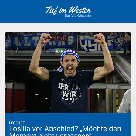
Skip
to
content
LEGENDE
Losilla vor Abschied? „Möchte den
Moment nicht verpassen“