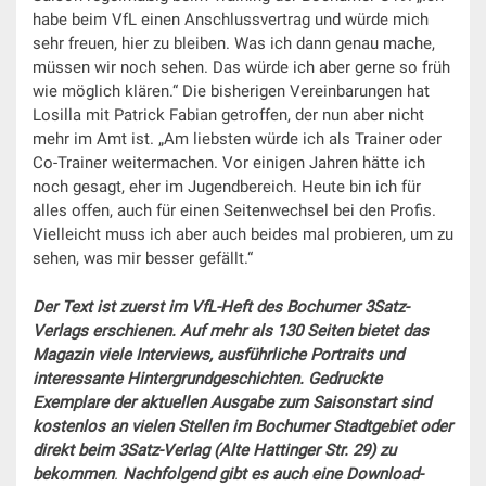
habe beim VfL einen Anschlussvertrag und würde mich
sehr freuen, hier zu bleiben. Was ich dann genau mache,
müssen wir noch sehen. Das würde ich aber gerne so früh
wie möglich klären.“ Die bisherigen Vereinbarungen hat
Losilla mit Patrick Fabian getroffen, der nun aber nicht
mehr im Amt ist. „Am liebsten würde ich als Trainer oder
Co-Trainer weitermachen. Vor einigen Jahren hätte ich
noch gesagt, eher im Jugendbereich. Heute bin ich für
alles offen, auch für einen Seitenwechsel bei den Profis.
Vielleicht muss ich aber auch beides mal probieren, um zu
sehen, was mir besser gefällt.“
Der Text
ist zuerst
im VfL-Heft des Bochumer 3Satz-
Verlags erschienen. Auf mehr als 130 Seiten bietet das
Magazin viele Interviews, ausführliche Portraits und
interessante
Hintergrundgeschichten. Gedruckte
Exemplare der aktuellen Ausgabe zum Saisonstart sind
kostenlos an vielen Stellen im Bochumer Stadtgebiet oder
direkt beim 3Satz-Verlag (Alte Hattinger Str. 29) zu
bekommen
.
Nachfolgend gibt es auch eine Download-