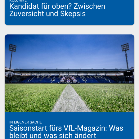
KOLUMNE
Kandidat für oben? Zwischen
Zuversicht und Skepsis
IN EIGENER SACHE
Saisonstart fürs VfL-Magazin: Was
bleibt und was sich ändert