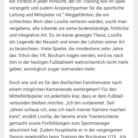
ein Vorbild in jeder Hinsicht, der im Training wie im Spiel
vorangeht und zudem Ansprechpartner für die sportliche
Leitung und Mitspieler ist.“ Weggefährten, die ein
schlechtes Wort über Losilla verlieren würden, sucht man
vergebens, alle lobende sie seine bodenständige, fröhliche
und integrative Art. Es ist keine gewagte These, Losilla
als Legende der Neuzeit und einen der Letzten seiner Art
zu bezeichnen. Viele Spieler, die mindestens zehn Jahre
das Trikot des VfL Bochum tragen werden, wird es nach
ihm in der heutigen Fußballwelt wahrscheinlich nicht mehr
geben, womöglich sogar niemanden mehr.
Doch wie soll es für den dreifachen Familienvater nach
einem möglichen Karriereende weitergehen? Für den
Mittelfeldspieler ist jedenfalls klar, dass er dem Fußball
verbunden bleiben möchte. „Ich bin vorbereitet. Seit
Jahren schaue ich, was ich nach meiner Karriere machen
kann“, erzählt Losilla, der bereits erste Trainerscheine
gemacht sowie Fortbildungen zum Sportmanager
absolviert hat. Zudem hospitierte er in der vergangenen
Saison regelmäßig beim Training der Bochumer U19. „Ich