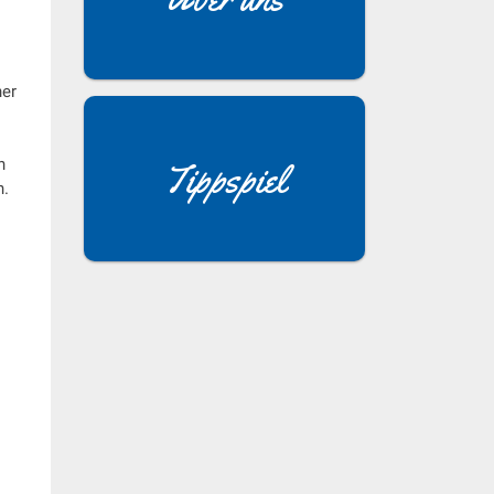
ner
n
Tippspiel
n.