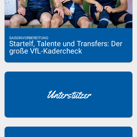
SAISONVORBEREITUNG
Startelf, Talente und Transfers: Der
große VfL-Kadercheck
Unterstützer