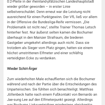
0:2-Pleite in der rheinland-pfälzischen Landeshauptstadt
wieder größer geworden – in erster Linie
selbstverschuldet. Denn erneut war die Leistung nicht
ausreichend für einen Punktgewinn. Der VfL ließ vor allem
in der Offensive die Bundesliga-Reife vermissen. „Die
Problematik ist nicht neu“, stellte Trainer Thomas Letsch
hinterher fest. Nur äußerst selten kamen die Bochumer
überhaupt in den Mainzer Strafraum, die biederen
Gastgeber umgekehrt allerdings auch nicht. Dass sie
trotzdem als Sieger vom Platz gingen, hatten sie einem
höchst umstrittenen Elfmeter und einer schläfrig
verteidigten Ecke zu verdanken.
Wieder Schiri-Ärger
Zum wiederholten Male echauffierten sich die Bochumer
während und nach der Partie über die Entscheidungen des
Unparteiischen. Sie fühlten sich benachteiligt. Matthias
Jöllenbeck hatte nach einem Fußkontakt von Bernardo an
Jae-sung Lee auf den Elfmeterpunkt gezeigt. Allerdings
war Bochums Linksverteidiger mindestens gleichzeitig,