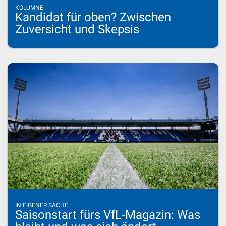
KOLUMNE
Kandidat für oben? Zwischen
Zuversicht und Skepsis
IN EIGENER SACHE
Saisonstart fürs VfL-Magazin: Was