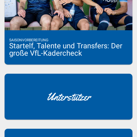
SAISONVORBEREITUNG
Startelf, Talente und Transfers: Der
große VfL-Kadercheck
Unterstützer