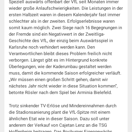
Speziell auswärts offenbart der VfL seit Monaten immer
wieder große Anlaufschwierigkeiten. Die Leistungen in der
ersten Halbzeit waren in diesem Kalenderjahr fast immer
schlechter als in der zweiten. Erfolgserlebnisse waren
somit kaum möglich. Zwei Siege nach 16 Begegnungen in
der Fremde sind ein Negativwert in der Zweitliga-
Geschichte des VfL, der einzig beim Auswärtsspiel in
Karlsruhe noch verhindert werden kann. Den
Verantwortlichen bleibt dieses Problem freilich nicht
verborgen. Längst gibt es im Hintergrund konkrete
Überlegungen, wie der Kaderumbau gestaltet werden
muss, damit die kommende Saison erfolgreicher verläuft.
„Wir müssen einen großen Schritt gehen, damit wir
nächstes Jahr nicht wieder in diese Situation kommen“,
betonte Rösler nach dem Spiel bei Arminia Bielefeld.
Trotz sinkender TV-Erlöse und Mindereinnahmen durch
die Stadionsanierung plant die VfL-Spitze mit einem
ähnlichen Etat wie in dieser Saison. Dazu soll unter
anderem der Verkauf von Cajetan Lenz an die TSG
Hoffenheim beitragen. Das Bochumer Eigengewächs