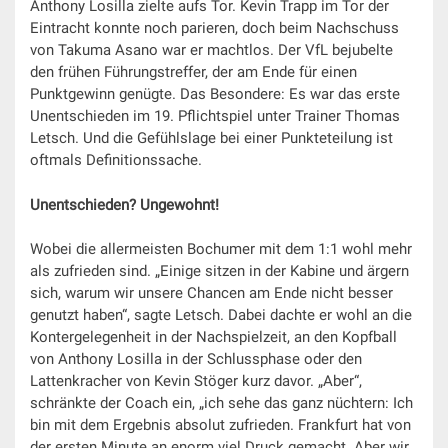
Anthony Losilla zielte aufs Tor. Kevin Trapp im Tor der
Eintracht konnte noch parieren, doch beim Nachschuss
von Takuma Asano war er machtlos. Der VfL bejubelte
den frühen Führungstreffer, der am Ende für einen
Punktgewinn genügte. Das Besondere: Es war das erste
Unentschieden im 19. Pflichtspiel unter Trainer Thomas
Letsch. Und die Gefühlslage bei einer Punkteteilung ist
oftmals Definitionssache.
Unentschieden? Ungewohnt!
Wobei die allermeisten Bochumer mit dem 1:1 wohl mehr
als zufrieden sind. „Einige sitzen in der Kabine und ärgern
sich, warum wir unsere Chancen am Ende nicht besser
genutzt haben“, sagte Letsch. Dabei dachte er wohl an die
Kontergelegenheit in der Nachspielzeit, an den Kopfball
von Anthony Losilla in der Schlussphase oder den
Lattenkracher von Kevin Stöger kurz davor. „Aber“,
schränkte der Coach ein, „ich sehe das ganz nüchtern: Ich
bin mit dem Ergebnis absolut zufrieden. Frankfurt hat von
der ersten Minute an enorm viel Druck gemacht. Aber wir