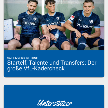
SAISONVORBEREITUNG
Startelf, Talente und Transfers: Der
große VfL-Kadercheck
Unterstützer