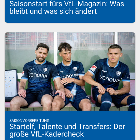
Saisonstart fürs VfL-Magazin: Was
bleibt und was sich ändert
SAISONVORBEREITUNG
Startelf, Talente und Transfers: Der
große VfL-Kadercheck