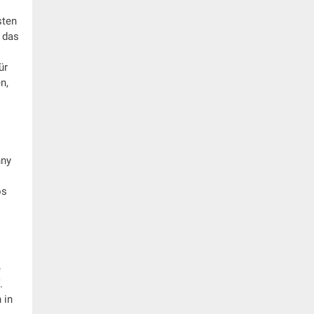
sten
 das
ür
n,
nny
os
e
.
 in