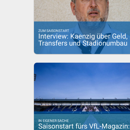
ZUM SAISONSTART
Interview: Kaenzig über Geld,
Transfers und Stadionumbau
IN EIGENER SACHE
Saisonstart fürs VfL-Magazin