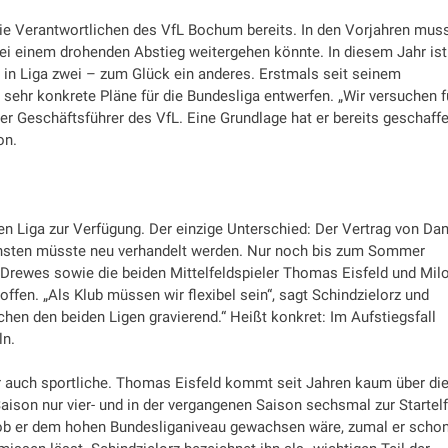
die Verantwortlichen des VfL Bochum bereits. In den Vorjahren mus
ei einem drohenden Abstieg weitergehen könnte. In diesem Jahr ist
 in Liga zwei – zum Glück ein anderes. Erstmals seit seinem
sehr konkrete Pläne für die Bundesliga entwerfen. „Wir versuchen f
der Geschäftsführer des VfL. Eine Grundlage hat er bereits geschaffe
on.
sten Liga zur Verfügung. Der einzige Unterschied: Der Vertrag von Da
sonsten müsste neu verhandelt werden. Nur noch bis zum Sommer
Drewes sowie die beiden Mittelfeldspieler Thomas Eisfeld und Mil
offen. „Als Klub müssen wir flexibel sein“, sagt Schindzielorz und
schen den beiden Ligen gravierend.“ Heißt konkret: Im Aufstiegsfall
ln.
r auch sportliche. Thomas Eisfeld kommt seit Jahren kaum über di
Saison nur vier- und in der vergangenen Saison sechsmal zur Startelf
ob er dem hohen Bundesliganiveau gewachsen wäre, zumal er schon