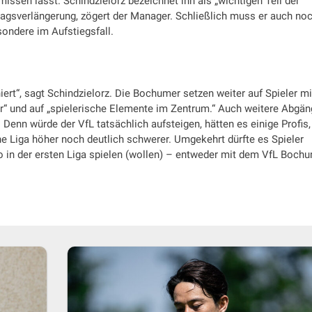
missen lässt. Schindzielorz bezeichnet ihn als „wichtigen Teil der
agsverlängerung, zögert der Manager. Schließlich muss er auch no
sondere im Aufstiegsfall.
niert“, sagt Schindzielorz. Die Bochumer setzen weiter auf Spieler mi
ger“ und auf „spielerische Elemente im Zentrum.“ Auch weitere Abgä
Denn würde der VfL tatsächlich aufsteigen, hätten es einige Profis,
ne Liga höher noch deutlich schwerer. Umgekehrt dürfte es Spieler
 in der ersten Liga spielen (wollen) – entweder mit dem VfL Boch