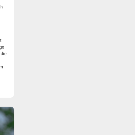
ch
t
nge
 die
um