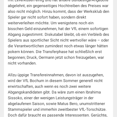
mit Leverkusen einig und hat andere Bundesliga-Angebote
abgelehnt, ein gegenseitiges Hochtreiben des Preises war
also nicht möglich. Hinzu kommt, dass der Werksklub den
Spieler gar nicht sofort haben, sondern direkt
weiterverleihen möchte. Um wenigstens noch ein
bisschen Geld einzunehmen, hat der VfL einem sofortigen
Abgang zugestimmt. Diskutabel bleibt, ob ein Verbleib des
Spielers aus sportlicher Sicht nicht wertvoller wäre – oder
die Verantwortlichen zumindest noch etwas länger hätten
pokern können. Die Transferphase hat schließlich erst
begonnen; Druck, Oermann jetzt schon freizugeben, war
nicht vorhanden.
Allzu üppige Transfereinnahmen, davon ist auszugehen,
wird der VfL Bochum in diesem Sommer generell nicht
erwirtschaften, auch wenn es noch zwei weitere
Abgangskandidaten gibt. Da wäre zum einen Ibrahima
Sissoko, einer der wenigen Leistungsträger in der
abgelaufenen Saison, sowie Matus Bero, unumstrittener
Stammspieler und immerhin zweitbester VfL-Torschütze.
Doch dafür braucht es passende Interessenten. Gerüchte,