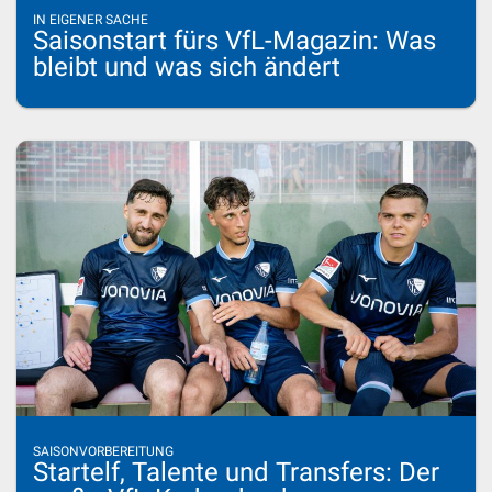
IN EIGENER SACHE
Saisonstart fürs VfL-Magazin: Was
bleibt und was sich ändert
SAISONVORBEREITUNG
Startelf, Talente und Transfers: Der