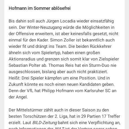
Hofmann im Sommer ablösefrei
Bis dahin soll auch Jürgen Locadia wieder einsatzfähig
sein. Der Winter-Neuzugang würde die Möglichkeiten in
der Offensive erweitern, ist aber keinesfalls gesetzt, nicht
einmal für den Kader. Simon Zoller ist bekanntlich auch
wieder fit und drängt ins Team. Die beiden Rückkehrer
ähneln sich vom Spielertyp, haben einen großen
Aktionsradius und grenzen sich somit klar von Zielspieler
Sebastian Polter ab. Thomas Reis hat ein Sturm-Duo nie
ausgeschlossen, bislang aber auch nicht praktiziert.
Heißt: Drei Spieler kämpfen um eine Position. Und in
Zukunft könnte es noch einen neuen Kandidaten geben.
Denn der VfL hat Philipp Hofmann vom Karlsruher SC an
der Angel.
Der Mittelstürmer zählt auch in dieser Saison zu den
besten Torschützen der 2. Liga, hat in 29 Partien 17 Treffer
erzielt. Laut
BILD-Zeitung
bahnt sich eine Verpflichtung an,
nach Informationen der
WAZ
ist der Vertrag sogar schon