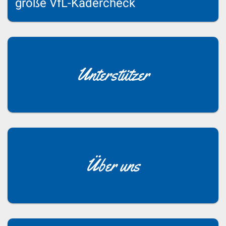
große VfL-Kadercheck
Unterstützer
Über uns