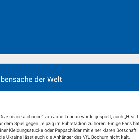
ebensache der Welt
ive peace a chance“ von John Lennon wurde gespielt, auch „Heal t
 dem Spiel gegen Leipzig im Ruhrstadion zu hören. Einige Fans ha
iner Kleidungsstücke oder Pappschilder mit einer klaren Botschaft:
 die Ukraine lässt auch die Anhänger des VfL Bochum nicht kalt.