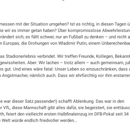
messen mit der Situation umgehen? Ist es richtig, in diesen Tagen ü
 wie wir es immer getan haben? Über kompromisslose Abwehrleistun
ändert sich, es fällt schwer, nur an Fußball zu denken – und nicht 
ten Europas, die Drohungen von Wladimir Putin, einem Unberechenba
as Stadionerlebnis verbindet. Wir treffen Freunde, Kollegen, Bekann
gewissheiten. Aber: Wir lachen – trotz allem – auch gemeinsam, ju
s gut. Und eines wäre fatal: Unser Leben so einzuschränken, dass 
in Angstmacher, nämlich auch. Dass wir ehrfürchtig vor ihm erstarre
e war dieser Satz passender!) schafft Ablenkung. Das war in den
VfL, diese Mannschaft gibt alles dafür, sie begeistert, sie enttäus
th, feiert den vielleicht ersten Halbfinaleinzug im DFB-Pokal seit 34
ie Welt würde endlich friedvoller werden…