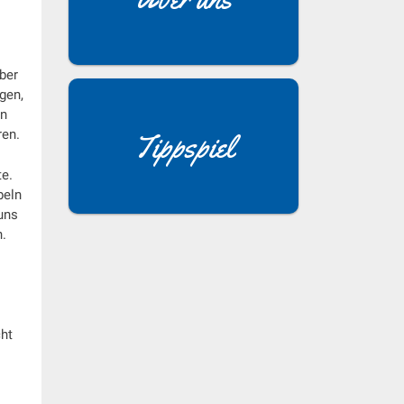
ber
gen,
an
ren.
Tippspiel
te.
beln
uns
n.
cht