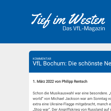
Skip
to
content
KOMMENTAR
VfL Bochum: Die schönste N
1. März 2022 von Philipp Rentsch
Schon die Musikauswahl war eine besondere. „G
world“ von Michael Jackson war am Sonntag vor
extra eine Ukraine-Flagge mitgebracht, manch e
„Stop war“. Der Angriffskrieg von Russland auf