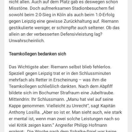
nicht allen. Auch auf dem Platz gab es deswegen schon
Misstöne. Doch aufmerksamen Stadionbesuchern fiel
sowohl beim 2:0-Sieg in Köln als auch beim 1:0-Erfolg
gegen Leipzig eine gewisse Zurückhaltung auf. Riemann
gestikulierte weniger, er schimpfte auch seltener. Ob das
allein an der verbesserten Defensivleistung lag?
Unwahrscheinlich.
Teamkollegen bedanken sich
Das Wichtigste aber: Riemann selbst blieb fehlerlos.
Speziell gegen Leipzig trat er in den Schlussminuten
mehrfach als Retter in Erscheinung – was ihm die
Teamkollegen schließlich dankten. Nach dem Abpfiff
bildete sich im Bochumer Strafraum eine Jubeltraube.
Mittendrin: Ihr Schlussmann. „Manu hat viel auf seine
Kappe genommen. Vielleicht zu Unrecht“, sagt Kapitän
Anthony Losilla. „Aber so ist er. Man sieht auch, wie stark
er mental ist, wenn man zwei solche Leistungen nach so
viel Kritik zeigen kann.“ Angreifer Philipp Hofmann
ergänzt: „Die Woche nach dem Schalke-Spiel war keine