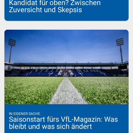
Kandidat für oben? Zwischen
Zuversicht und Skepsis
IN EIGENER SACHE
Saisonstart fürs VfL-Magazin: Was
bleibt und was sich ändert