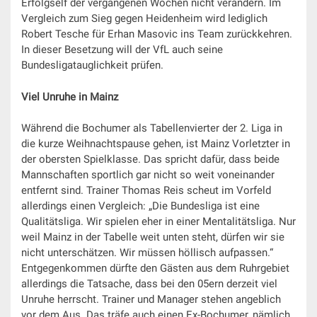
Erfolgself der vergangenen Wochen nicht verändern. Im
Vergleich zum Sieg gegen Heidenheim wird lediglich
Robert Tesche für Erhan Masovic ins Team zurückkehren.
In dieser Besetzung will der VfL auch seine
Bundesligatauglichkeit prüfen.
Viel Unruhe in Mainz
Während die Bochumer als Tabellenvierter der 2. Liga in
die kurze Weihnachtspause gehen, ist Mainz Vorletzter in
der obersten Spielklasse. Das spricht dafür, dass beide
Mannschaften sportlich gar nicht so weit voneinander
entfernt sind. Trainer Thomas Reis scheut im Vorfeld
allerdings einen Vergleich: „Die Bundesliga ist eine
Qualitätsliga. Wir spielen eher in einer Mentalitätsliga. Nur
weil Mainz in der Tabelle weit unten steht, dürfen wir sie
nicht unterschätzen. Wir müssen höllisch aufpassen.“
Entgegenkommen dürfte den Gästen aus dem Ruhrgebiet
allerdings die Tatsache, dass bei den 05ern derzeit viel
Unruhe herrscht. Trainer und Manager stehen angeblich
vor dem Aus. Das träfe auch einen Ex-Bochumer, nämlich