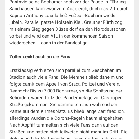
Pantovic seine Bochumer noch vor der Pause in Führung.
Sandhausen kam zwar zum Ausgleich, doch das 2:1 durch
Kapitän Anthony Losilla ließ Fußball-Bochum wieder
jubeln. Parallel patzte Holstein Kiel. Greuther Fürth zog
mit einem Sieg gegen Düsseldorf an den Norddeutschen
vorbei und wird den VfL in der kommenden Saison
wiedersehen – dann in der Bundesliga.
Zoller denkt auch an die Fans
Erstklassig verhielten sich parallel zum Geschehen im
Stadion auch viele Fans. Die Mehrheit blieb daheim und
folgte damit dem Appell von Stadt, Polizei und Verein.
Dennoch: Bis zu 7.000 Bochumer, so die Schätzung der
Behörden, waren trotz der Pandemielage zur Castroper
Straße gekommen. Sie sammelten sich während der
Partie auf dem Kirmesplatz. Es blieb lange Zeit friedlich,
allerdings wurden die Corona-Regeln kaum eingehalten.
Nach Abpfiff tummelten sich viele Fans dann auf den
Straßen und hatten sich teilweise nicht mehr im Griff. Die
Polizei und der Rettungsdienst registrierten „zahlreiche