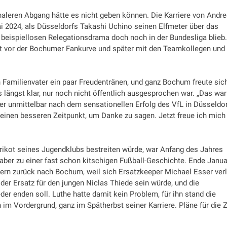
aleren Abgang hätte es nicht geben können. Die Karriere von Andr
i 2024, als Düsseldorfs Takashi Uchino seinen Elfmeter über das
beispiellosen Relegationsdrama doch noch in der Bundesliga blieb.
rst vor der Bochumer Fankurve und später mit den Teamkollegen und
 Familienvater ein paar Freudentränen, und ganz Bochum freute sic
s längst klar, nur noch nicht öffentlich ausgesprochen war. „Das war
e er unmittelbar nach dem sensationellen Erfolg des VfL in Düsseldor
t keinen besseren Zeitpunkt, um Danke zu sagen. Jetzt freue ich mich
 Trikot seines Jugendklubs bestreiten würde, war Anfang des Jahres
aber zu einer fast schon kitschigen Fußball-Geschichte. Ende Janua
ern zurück nach Bochum, weil sich Ersatzkeeper Michael Esser verl
r der Ersatz für den jungen Niclas Thiede sein würde, und die
r enden soll. Luthe hatte damit kein Problem, für ihn stand die
m Vordergrund, ganz im Spätherbst seiner Karriere. Pläne für die Z