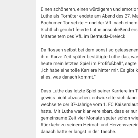
Einen schöneren, einen würdigeren und emotion
Luthe als Torhüter endete am Abend des 27. Ma
Bochumer Tor setzte – und der VfL nach einem 
Sichtlich gerührt feierte Luthe anschließend e
Mitarbeitern des VfL im Bermuda-Dreieck.
Da flossen selbst bei dem sonst so gelassenen
ihm. Kurze Zeit später bestätigte Luthe das, wa
heute mein letztes Spiel im Profifußball“, sagt
„Ich habe eine tolle Karriere hinter mir. Es gib
alles, was danach kommt.“
Dass Luthe das letzte Spiel seiner Karriere im
gewiss nicht abzusehen, entwickelte sich dann 
wechselte der 37-Jährige vom 1. FC Kaiserslaut
hatte. Mit Luthe war klar vereinbart, dass er nu
gemeinsame Zeit vier Monate später schon wiede
Rückkehr zu seinem Heimat- und Herzensverein i
danach hatte er längst in der Tasche.