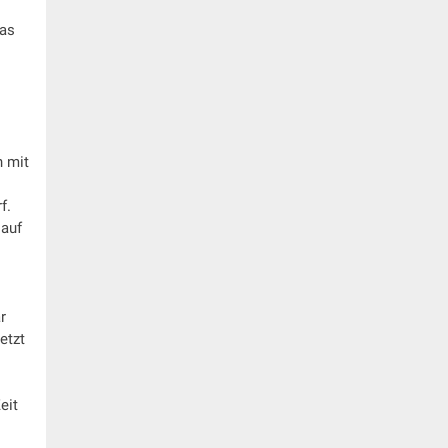
eas
h mit
f.
 auf
r
etzt
eit