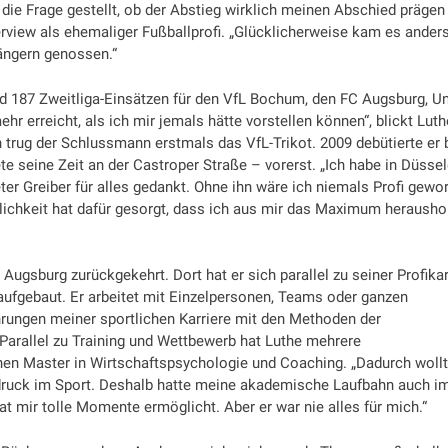
 die Frage gestellt, ob der Abstieg wirklich meinen Abschied prägen
terview als ehemaliger Fußballprofi. „Glücklicherweise kam es anders
ngern genossen.“
 und 187 Zweitliga-Einsätzen für den VfL Bochum, den FC Augsburg, U
ehr erreicht, als ich mir jemals hätte vorstellen können“, blickt Luth
n trug der Schlussmann erstmals das VfL-Trikot. 2009 debütierte er
te seine Zeit an der Castroper Straße – vorerst. „Ich habe in Düssel
r Greiber für alles gedankt. Ohne ihn wäre ich niemals Profi gewo
rlichkeit hat dafür gesorgt, dass ich aus mir das Maximum herausho
Augsburg zurückgekehrt. Dort hat er sich parallel zu seiner Profikar
aufgebaut. Er arbeitet mit Einzelpersonen, Teams oder ganzen
ungen meiner sportlichen Karriere mit den Methoden der
 Parallel zu Training und Wettbewerb hat Luthe mehrere
en Master in Wirtschaftspsychologie und Coaching. „Dadurch woll
druck im Sport. Deshalb hatte meine akademische Laufbahn auch 
at mir tolle Momente ermöglicht. Aber er war nie alles für mich.“