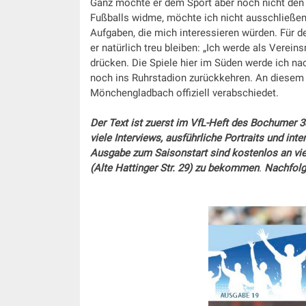
Ganz möchte er dem Sport aber noch nicht de
Fußballs widme, möchte ich nicht ausschließen
Aufgaben, die mich interessieren würden. Für 
er natürlich treu bleiben: „Ich werde als Ver
drücken. Die Spiele hier im Süden werde ich na
noch ins Ruhrstadion zurückkehren. An diesem
Mönchengladbach offiziell verabschiedet.
Der Text
ist zuerst
im VfL-Heft des Bochumer 3S
viele Interviews, ausführliche Portraits und int
Ausgabe zum Saisonstart sind kostenlos an vie
(Alte Hattinger Str. 29) zu bekommen
.
Nachfolg