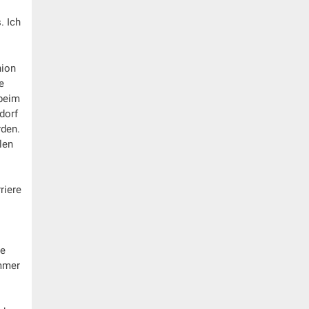
. Ich
nion
e
 beim
dorf
rden.
len
riere
te
immer