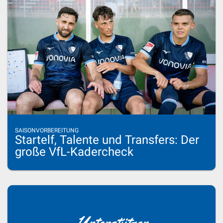
SAISONVORBEREITUNG
Startelf, Talente und Transfers: Der
große VfL-Kadercheck
Unterstützer