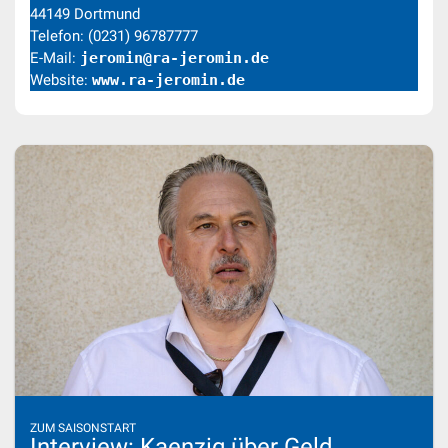
44149 Dortmund
Telefon: (0231) 96787777
E-Mail:
jeromin@ra-jeromin.de
Website:
www.ra-jeromin.de
ZUM SAISONSTART
Interview: Kaenzig über Geld,