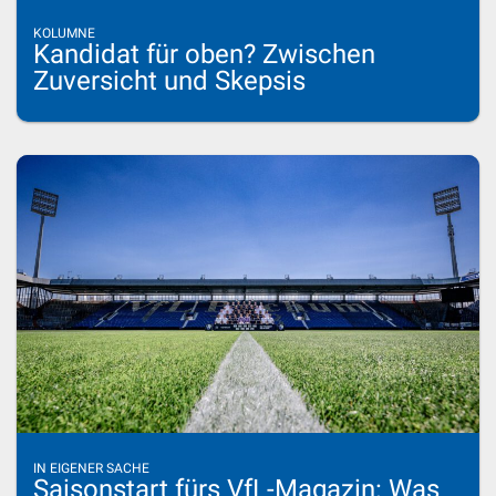
KOLUMNE
Kandidat für oben? Zwischen
Zuversicht und Skepsis
IN EIGENER SACHE
Saisonstart fürs VfL-Magazin: Was