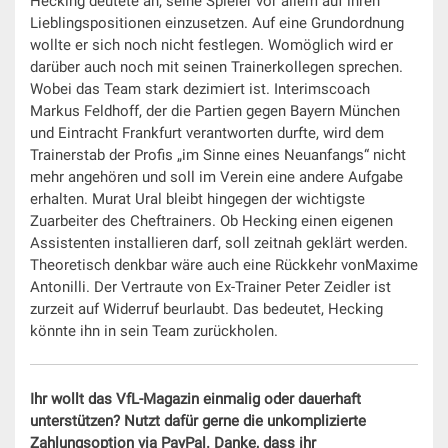
Hecking deutete an, seine Spieler vor allem auf ihren
Lieblingspositionen einzusetzen. Auf eine Grundordnung
wollte er sich noch nicht festlegen. Womöglich wird er
darüber auch noch mit seinen Trainerkollegen sprechen.
Wobei das Team stark dezimiert ist. Interimscoach
Markus Feldhoff, der die Partien gegen Bayern München
und Eintracht Frankfurt verantworten durfte, wird dem
Trainerstab der Profis „im Sinne eines Neuanfangs“ nicht
mehr angehören und soll im Verein eine andere Aufgabe
erhalten. Murat Ural bleibt hingegen der wichtigste
Zuarbeiter des Cheftrainers. Ob Hecking einen eigenen
Assistenten installieren darf, soll zeitnah geklärt werden.
Theoretisch denkbar wäre auch eine Rückkehr vonMaxime
Antonilli. Der Vertraute von Ex-Trainer Peter Zeidler ist
zurzeit auf Widerruf beurlaubt. Das bedeutet, Hecking
könnte ihn in sein Team zurückholen.
Ihr wollt das VfL-Magazin einmalig oder dauerhaft
unterstützen? Nutzt dafür gerne die unkomplizierte
Zahlungsoption via PayPal. Danke, dass ihr