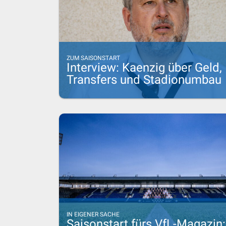
ZUM SAISONSTART
Interview: Kaenzig über Geld,
Transfers und Stadionumbau
IN EIGENER SACHE
Saisonstart fürs VfL-Magazin