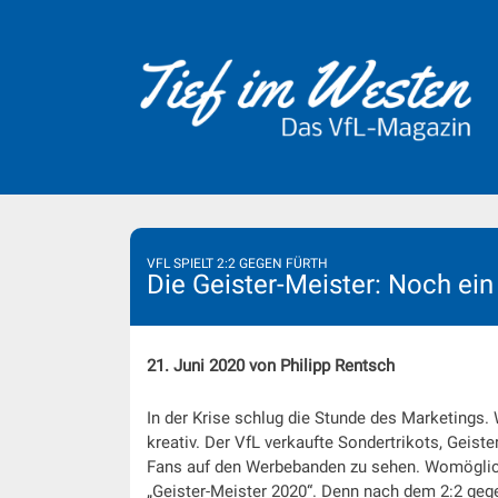
Skip
to
content
VFL SPIELT 2:2 GEGEN FÜRTH
Die Geister-Meister: Noch ein Z
21. Juni 2020 von Philipp Rentsch
In der Krise schlug die Stunde des Marketings.
kreativ. Der VfL verkaufte Sondertrikots, Geis
Fans auf den Werbebanden zu sehen. Womöglich
„Geister-Meister 2020“. Denn nach dem 2:2 gege