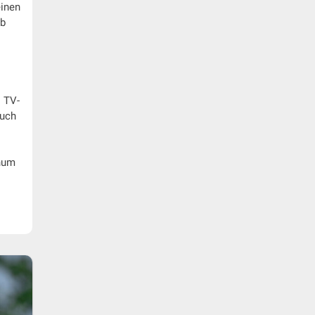
einen
ub
s TV-
Auch
chum