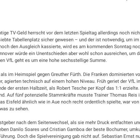
htige TV-Geld herrscht vor dem letzten Spieltag allerdings noch nich
iebte Tabellenplatz sicher gewesen – und der ist notwendig, um im
L noch den Ausgleich kassierte, wird es am kommenden Sonntag no
nnover würde ein Unentschieden aber wohl schon ausreichen, um d
r den VfL geht es um eine hohe sechsstellige Summe.
 als im Heimspiel gegen Greuther Fürth. Die Franken dominierten v
r, agierten technisch auf einem hohen Niveau. Früh geriet der VfL i
e der ersten Halbzeit, als Robert Tesche per Kopf das 1:1 erzielte.
 rund. Auf fünf potenzielle Stammkräfte musste Trainer Thomas Reis 
 Eisfeld ähnlich wie in Aue noch recht ordentlich spielte, war vo
was zu sehen.
stgeber nach dem Seitenwechsel, als sie mehr Druck entfachten un
, neben Danilo Soares und Cristian Gamboa der beste Bochumer, umk
ührung. Doch die Spielvereinigung gab nicht auf. Sebastian Ernst n