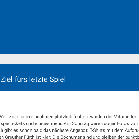
iel fürs letzte Spiel
 Weil Zuschauereinnahmen plötzlich fehlten, wurden die Mitarbeiter
terspieltickets und einiges mehr. Am Sonntag waren sogar Fotos von
 gibt es schon bald das nächste Angebot: T-Shirts mit dem Aufdru
n Greuther Fürth ist klar: Die Bochumer sind und bleiben der punkt