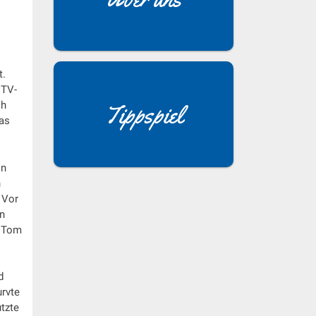
t.
 TV-
ch
Tippspiel
as
on
n
 Vor
in
n Tom
d
urvte
utzte