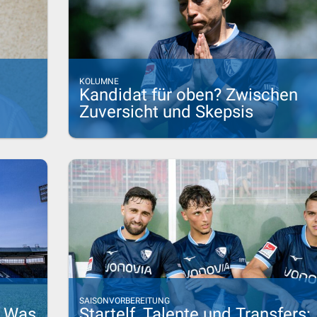
KOLUMNE
Kandidat für oben? Zwischen
Zuversicht und Skepsis
SAISONVORBEREITUNG
: Was
Startelf, Talente und Transfers: