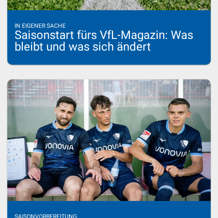
IN EIGENER SACHE
Saisonstart fürs VfL-Magazin: Was
bleibt und was sich ändert
SAISONVORBEREITUNG