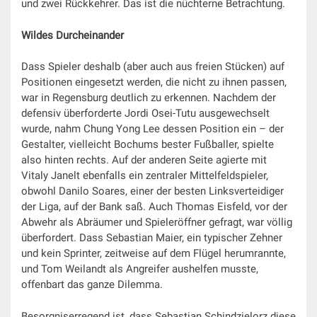
und zwei Rückkehrer. Das ist die nüchterne Betrachtung.
Wildes Durcheinander
Dass Spieler deshalb (aber auch aus freien Stücken) auf
Positionen eingesetzt werden, die nicht zu ihnen passen,
war in Regensburg deutlich zu erkennen. Nachdem der
defensiv überforderte Jordi Osei-Tutu ausgewechselt
wurde, nahm Chung Yong Lee dessen Position ein – der
Gestalter, vielleicht Bochums bester Fußballer, spielte
also hinten rechts. Auf der anderen Seite agierte mit
Vitaly Janelt ebenfalls ein zentraler Mittelfeldspieler,
obwohl Danilo Soares, einer der besten Linksverteidiger
der Liga, auf der Bank saß. Auch Thomas Eisfeld, vor der
Abwehr als Abräumer und Spieleröffner gefragt, war völlig
überfordert. Dass Sebastian Maier, ein typischer Zehner
und kein Sprinter, zeitweise auf dem Flügel herumrannte,
und Tom Weilandt als Angreifer aushelfen musste,
offenbart das ganze Dilemma.
Besorgniserregend ist, dass Sebastian Schindzielorz diese