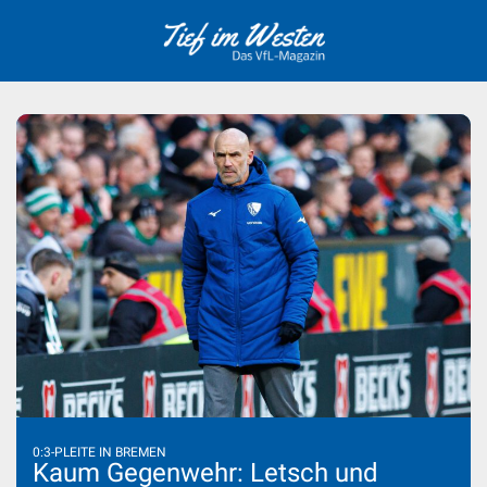
Skip
to
content
0:3-PLEITE IN BREMEN
Kaum Gegenwehr: Letsch und