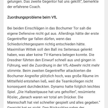
gelungen. Das zweite Gegentor hat uns gekillt“, bemerkte
der erfahrene Coach.
Zuordnungsprobleme beim VfL
Bei beiden Einschlägen in das Bochumer Tor sah die
eigene Defensive nicht gut aus. Allerdings hätte der erste
Gegentreffer gar fallen dürfen, wenn das
Schiedsrichtergespann richtig entschieden hätte.
Maximilian Wittek soll den Ball ins Seitenaus gelenkt
haben, was aber keine TV-Kamera belegen konnte. Die
Dresdner führten den Einwurf schnell aus und gingen in
Führung, weil die Zuordnung in der VfL-Abwehr nicht mehr
stimmte. Beim zweiten Gegentreffer attackierten die
Bochumer Angreifer plötzlich hoch, was große Räume im
Mittelfeld entstehen ließ, weil die Teamkollegen nicht
konsequent durchdeckten. Dynamo hatte folglich leichtes
Spiel. „Die Halbzeitpause hat uns geholfen“, resümierte
Rösler, „danach waren wir total am Drücker. Die
Mannschaft hat viel schneller gespielt und alles gegeben.“
Gereicht hat es nicht. Den Rückschlag nahm der