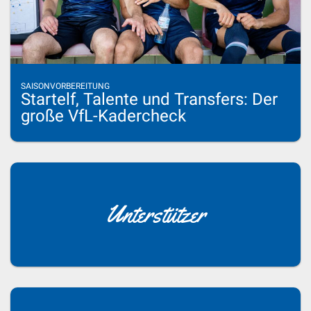
SAISONVORBEREITUNG
Startelf, Talente und Transfers: Der
große VfL-Kadercheck
Unterstützer