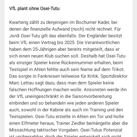
VfL plant ohne Osei-Tutu
Kwarteng zählt zu denjenigen im Bochumer Kader, bei
denen der finanzielle Aufwand (noch) nicht rechnet. Für
Jordi Osei-Tutu gilt das ebenfalls. Der Engländer besitzt
beim VfL einen Vertrag bis 2025. Die Verantwortlichen
haben dem 25-Jährigen aber bereits mitgeteilt, dass er
sich einen neuen Klub suchen soll. Deshalb hat Osei-Tutu
als einziger Spieler keine Rückennummer erhalten, beim
Testspiel in Ahlen fehlte auch sein Name auf dem Trikot.
Das sorgte in Fankreisen teilweise für Kritik. Sportdirektor
Marc Lettau sagt dazu, dass man dem Spieler keine
falschen Hoffnungen machen wolle. Ansonsten werde ihn
der VfL uneingeschränkt in die Saisonvorbereitung
einbinden und so behandeln wie jeden anderen Spieler
auch, sowohl in der Kabine als auch im Training und den
Testspielen. Osei-Tutu erzielte in Ahlen ein Tor und holte
einen Elfmeter heraus, Trainer Zeidler bemängelte aber die
Missachtung taktischer Vorgaben. Osei-Tutus Potenzial
ist unübersehbar, doch der Spieler entwickelt sich nicht