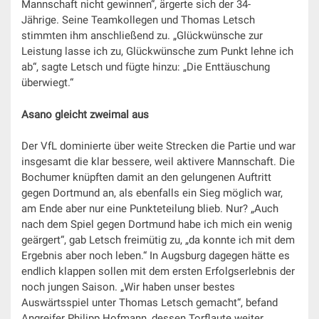
Mannschaft nicht gewinnen“, ärgerte sich der 34-
Jährige. Seine Teamkollegen und Thomas Letsch
stimmten ihm anschließend zu. „Glückwünsche zur
Leistung lasse ich zu, Glückwünsche zum Punkt lehne ich
ab“, sagte Letsch und fügte hinzu: „Die Enttäuschung
überwiegt.“
Asano gleicht zweimal aus
Der VfL dominierte über weite Strecken die Partie und war
insgesamt die klar bessere, weil aktivere Mannschaft. Die
Bochumer knüpften damit an den gelungenen Auftritt
gegen Dortmund an, als ebenfalls ein Sieg möglich war,
am Ende aber nur eine Punkteteilung blieb. Nur? „Auch
nach dem Spiel gegen Dortmund habe ich mich ein wenig
geärgert“, gab Letsch freimütig zu, „da konnte ich mit dem
Ergebnis aber noch leben.“ In Augsburg dagegen hätte es
endlich klappen sollen mit dem ersten Erfolgserlebnis der
noch jungen Saison. „Wir haben unser bestes
Auswärtsspiel unter Thomas Letsch gemacht“, befand
Angreifer Philipp Hofmann, dessen Torflaute weiter