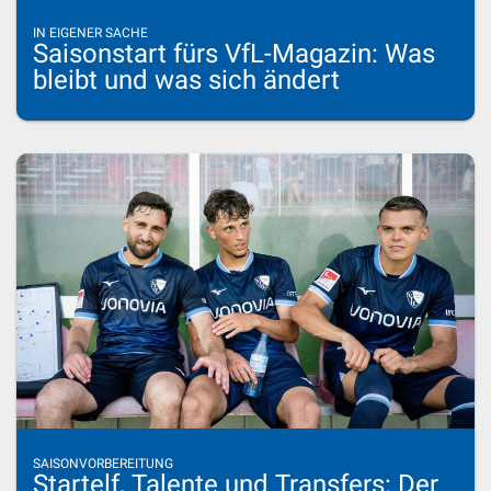
IN EIGENER SACHE
Saisonstart fürs VfL-Magazin: Was
bleibt und was sich ändert
SAISONVORBEREITUNG
Startelf, Talente und Transfers: Der