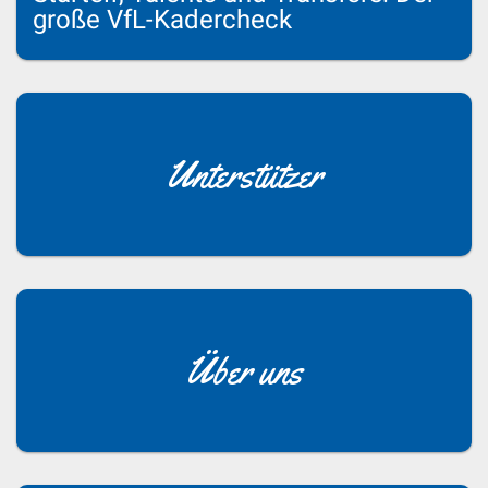
große VfL-Kadercheck
Unterstützer
Über uns