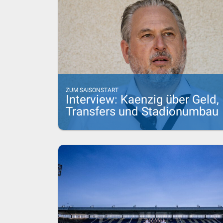
ZUM SAISONSTART
Interview: Kaenzig über Geld,
Transfers und Stadionumbau