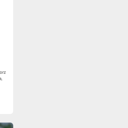
lorz
a,