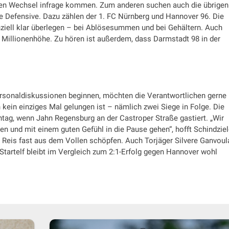
 einen Wechsel infrage kommen. Zum anderen suchen auch die übrigen
die Defensive. Dazu zählen der 1. FC Nürnberg und Hannover 96. Die
nziell klar überlegen – bei Ablösesummen und bei Gehältern. Auch
Millionenhöhe. Zu hören ist außerdem, dass Darmstadt 98 in der
ersonaldiskussionen beginnen, möchten die Verantwortlichen gerne
kein einziges Mal gelungen ist – nämlich zwei Siege in Folge. Die
tag, wenn Jahn Regensburg an der Castroper Straße gastiert. „Wir
hen und mit einem guten Gefühl in die Pause gehen“, hofft Schindzie
 Reis fast aus dem Vollen schöpfen. Auch Torjäger Silvere Ganvoul
e Startelf bleibt im Vergleich zum 2:1-Erfolg gegen Hannover wohl