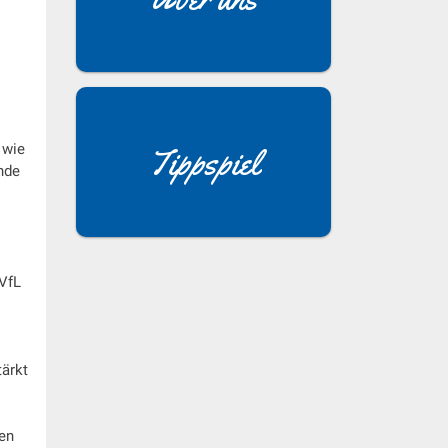
 wie
Tippspiel
nde
 VfL
tärkt
nen