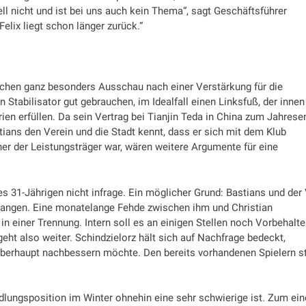
tuell nicht und ist bei uns auch kein Thema“, sagt Geschäftsführer
Felix liegt schon länger zurück.“
ochen ganz besonders Ausschau nach einer Verstärkung für die
 Stabilisator gut gebrauchen, im Idealfall einen Linksfuß, der innen
ien erfüllen. Da sein Vertrag bei Tianjin Teda in China zum Jahrese
tians den Verein und die Stadt kennt, dass er sich mit dem Klub
ner der Leistungsträger war, wären weitere Argumente für eine
 31-Jährigen nicht infrage. Ein möglicher Grund: Bastians und der
gangen. Eine monatelange Fehde zwischen ihm und Christian
 einer Trennung. Intern soll es an einigen Stellen noch Vorbehalte
ht also weiter. Schindzielorz hält sich auf Nachfrage bedeckt,
 überhaupt nachbessern möchte. Den bereits vorhandenen Spielern s
ndlungsposition im Winter ohnehin eine sehr schwierige ist. Zum ei