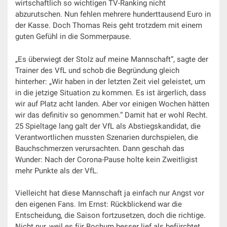
wirtschaftlich so wichtigen TV-Ranking nicht
abzurutschen. Nun fehlen mehrere hunderttausend Euro in
der Kasse. Doch Thomas Reis geht trotzdem mit einem
guten Gefühl in die Sommerpause.
„Es überwiegt der Stolz auf meine Mannschaft“, sagte der
Trainer des VfL und schob die Begründung gleich
hinterher: „Wir haben in der letzten Zeit viel geleistet, um
in die jetzige Situation zu kommen. Es ist ärgerlich, dass
wir auf Platz acht landen. Aber vor einigen Wochen hätten
wir das definitiv so genommen.“ Damit hat er wohl Recht.
25 Spieltage lang galt der VfL als Abstiegskandidat, die
Verantwortlichen mussten Szenarien durchspielen, die
Bauchschmerzen verursachten. Dann geschah das
Wunder: Nach der Corona-Pause holte kein Zweitligist
mehr Punkte als der VfL.
Vielleicht hat diese Mannschaft ja einfach nur Angst vor
den eigenen Fans. Im Ernst: Rückblickend war die
Entscheidung, die Saison fortzusetzen, doch die richtige.
Nicht nur, weil es für Bochum besser lief als befürchtet.