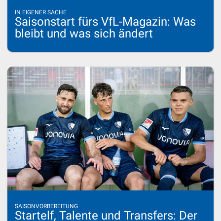
IN EIGENER SACHE
Saisonstart fürs VfL-Magazin: Was
bleibt und was sich ändert
SAISONVORBEREITUNG
Startelf, Talente und Transfers: Der