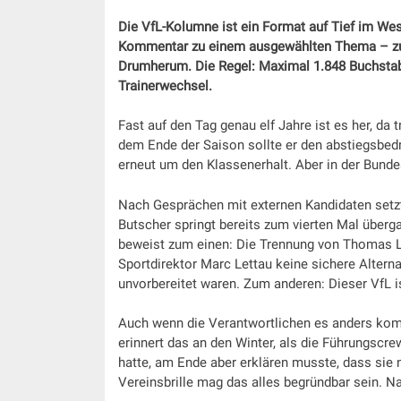
Die VfL-Kolumne ist ein Format auf Tief im We
Kommentar zu einem ausgewählten Thema – zum
Drumherum. Die Regel: Maximal 1.848 Buchstab
Trainerwechsel.
Fast auf den Tag genau elf Jahre ist es her, d
dem Ende der Saison sollte er den abstiegsbedro
erneut um den Klassenerhalt. Aber in der Bundes
Nach Gesprächen mit externen Kandidaten setzt
Butscher springt bereits zum vierten Mal überga
beweist zum einen: Die Trennung von Thomas Le
Sportdirektor Marc Lettau keine sichere Alterna
unvorbereitet waren. Zum anderen: Dieser VfL ist
Auch wenn die Verantwortlichen es anders komm
erinnert das an den Winter, als die Führungscre
hatte, am Ende aber erklären musste, dass sie 
Vereinsbrille mag das alles begründbar sein. Na