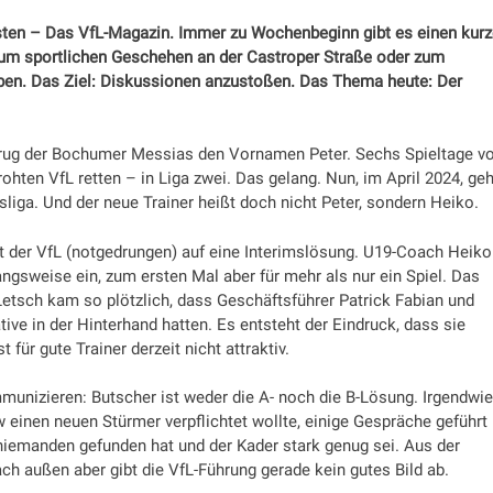
sten – Das VfL-Magazin. Immer zu Wochenbeginn gibt es einen kur
 sportlichen Geschehen an der Castroper Straße oder zum
en. Das Ziel: Diskussionen anzustoßen. Das Thema heute: Der
a trug der Bochumer Messias den Vornamen Peter. Sechs Spieltage v
hten VfL retten – in Liga zwei. Das gelang. Nun, im April 2024, geh
liga. Und der neue Trainer heißt doch nicht Peter, sondern Heiko.
 der VfL (notgedrungen) auf eine Interimslösung. U19-Coach Heiko
ngsweise ein, zum ersten Mal aber für mehr als nur ein Spiel. Das
tsch kam so plötzlich, dass Geschäftsführer Patrick Fabian und
tive in der Hinterhand hatten. Es entsteht der Eindruck, dass sie
 für gute Trainer derzeit nicht attraktiv.
unizieren: Butscher ist weder die A- noch die B-Lösung. Irgendwie
w einen neuen Stürmer verpflichtet wollte, einige Gespräche geführt
niemanden gefunden hat und der Kader stark genug sei. Aus der
ch außen aber gibt die VfL-Führung gerade kein gutes Bild ab.