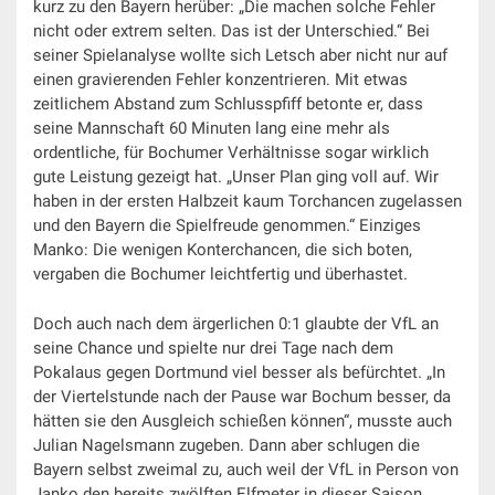
kurz zu den Bayern herüber: „Die machen solche Fehler
nicht oder extrem selten. Das ist der Unterschied.“ Bei
seiner Spielanalyse wollte sich Letsch aber nicht nur auf
einen gravierenden Fehler konzentrieren. Mit etwas
zeitlichem Abstand zum Schlusspfiff betonte er, dass
seine Mannschaft 60 Minuten lang eine mehr als
ordentliche, für Bochumer Verhältnisse sogar wirklich
gute Leistung gezeigt hat. „Unser Plan ging voll auf. Wir
haben in der ersten Halbzeit kaum Torchancen zugelassen
und den Bayern die Spielfreude genommen.“ Einziges
Manko: Die wenigen Konterchancen, die sich boten,
vergaben die Bochumer leichtfertig und überhastet.
Doch auch nach dem ärgerlichen 0:1 glaubte der VfL an
seine Chance und spielte nur drei Tage nach dem
Pokalaus gegen Dortmund viel besser als befürchtet. „In
der Viertelstunde nach der Pause war Bochum besser, da
hätten sie den Ausgleich schießen können“, musste auch
Julian Nagelsmann zugeben. Dann aber schlugen die
Bayern selbst zweimal zu, auch weil der VfL in Person von
Janko den bereits zwölften Elfmeter in dieser Saison