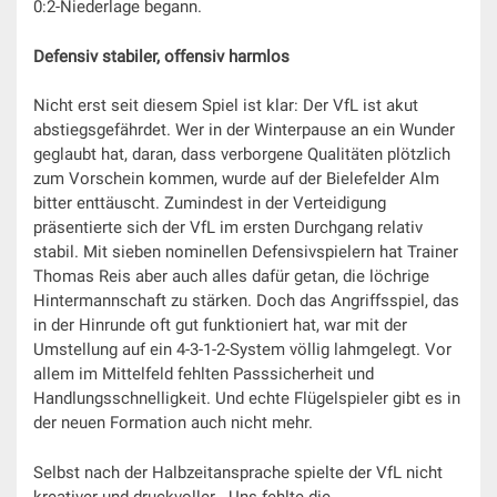
0:2-Niederlage begann.
Defensiv stabiler, offensiv harmlos
Nicht erst seit diesem Spiel ist klar: Der VfL ist akut
abstiegsgefährdet. Wer in der Winterpause an ein Wunder
geglaubt hat, daran, dass verborgene Qualitäten plötzlich
zum Vorschein kommen, wurde auf der Bielefelder Alm
bitter enttäuscht. Zumindest in der Verteidigung
präsentierte sich der VfL im ersten Durchgang relativ
stabil. Mit sieben nominellen Defensivspielern hat Trainer
Thomas Reis aber auch alles dafür getan, die löchrige
Hintermannschaft zu stärken. Doch das Angriffsspiel, das
in der Hinrunde oft gut funktioniert hat, war mit der
Umstellung auf ein 4-3-1-2-System völlig lahmgelegt. Vor
allem im Mittelfeld fehlten Passsicherheit und
Handlungsschnelligkeit. Und echte Flügelspieler gibt es in
der neuen Formation auch nicht mehr.
Selbst nach der Halbzeitansprache spielte der VfL nicht
kreativer und druckvoller. „Uns fehlte die