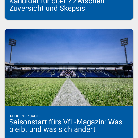
Kandidat für oben? Zwischen
Zuversicht und Skepsis
IN EIGENER SACHE
Saisonstart fürs VfL-Magazin: Was
bleibt und was sich ändert