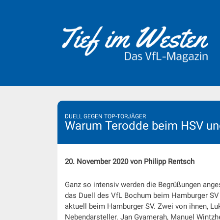
Skip
to
content
DUELL GEGEN TOP-TORJÄGER
Warum Terodde beim HSV und
20. November 2020 von Philipp Rentsch
Ganz so intensiv werden die Begrüßungen anges
das Duell des VfL Bochum beim Hamburger SV fas
aktuell beim Hamburger SV. Zwei von ihnen, Luk
Nebendarsteller. Jan Gyamerah, Manuel Wintzh