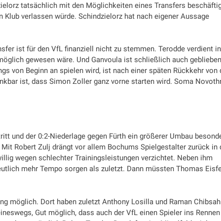
ielorz tatsächlich mit den Möglichkeiten eines Transfers beschäfti
den Klub verlassen würde. Schindzielorz hat nach eigener Aussage
fer ist für den VfL finanziell nicht zu stemmen. Terodde verdient in
öglich gewesen wäre. Und Ganvoula ist schließlich auch geblieben
s von Beginn an spielen wird, ist nach einer späten Rückkehr von 
kbar ist, dass Simon Zoller ganz vorne starten wird. Soma Novoth
ritt und der 0:2-Niederlage gegen Fürth ein größerer Umbau besond
Mit Robert Zulj drängt vor allem Bochums Spielgestalter zurück in 
iwillig wegen schlechter Trainingsleistungen verzichtet. Neben ihm
eutlich mehr Tempo sorgen als zuletzt. Dann müssten Thomas Eisfe
ung möglich. Dort haben zuletzt Anthony Losilla und Raman Chibsah
eineswegs, Gut möglich, dass auch der VfL einen Spieler ins Rennen