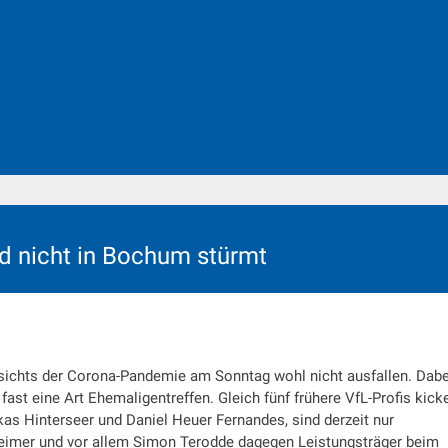
 nicht in Bochum stürmt
ichts der Corona-Pandemie am Sonntag wohl nicht ausfallen. Dabei
t eine Art Ehemaligentreffen. Gleich fünf frühere VfL-Profis kick
as Hinterseer und Daniel Heuer Fernandes, sind derzeit nur
eimer und vor allem Simon Terodde dagegen Leistungsträger beim