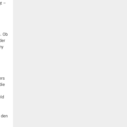
gt –
. Ob
der
ny
ers
die
ld
 den