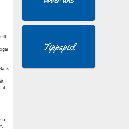
ellt
Tippspiel
sogar
 Bank
it
cht
ein
e,