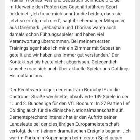
Trainer Thomas Reis und Sebastian Schindzielorz, der
mittlerweile den Posten des Geschäftsführers Sport
bekleidet. „Ich freue mich sehr für die beiden, dass sie
jetzt so erfolgreich sind“, sagt ihr ehemaliger Mitspieler
aus Dänemark. „Sebastian und Thomas waren auch
damals schon Führungsspieler und haben viel
Verantwortung übernommen. Bei meinem ersten
Trainingslager habe ich mir ein Zimmer mit Sebastian
geteilt und wir haben uns immer gut verstanden.“ Der
Kontakt sei bis heute nicht abgerissen. Gelegentlich
tausche man sich auch über aktuelle Spieler aus Coldings
Heimatland aus.
Der Rechtsverteidiger, der einst von Bröndby IF an die
Castroper Straße wechselte, absolvierte 149 Spiele in der
1. und 2. Bundesliga für den VfL Bochum. In 27 Partien lief
Colding auch für die dänische Nationalmannschaft auf.
Dementsprechend intensiv hat er den Auftritt seiner
Landsleute bei der diesjährigen Europameisterschaft
verfolgt, der mit einem dramatischen Ereignis begann. „Ich
war im Parken in Kopenhagen beim ersten Spiel gegen