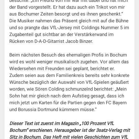
besuchte. „Ein Freund von mir war mit dabei und hat mich
der Band vorgestellt. Er hat dazu auch ein Trikot von mir
aus Bochumer Zeiten besorgt und es ihnen geschenkt.“
Die Musiker nahmen das Präsent gleich mit auf die Bühne
und so prangte das VfL-Jersey mit Coldings Nummer 5 im
Zugabenteil gut sichtbar an der Verstärkerwand im
Rücken von D-A-D-Gitarrist Jacob Binzer.
Beim nächsten Besuch des ehemaligen Profis in Bochum
wird es wohl weniger musikalisch zugehen. Vor allem das
Wiedersehen mit Freunden sei geplant, berichtet er.
Zudem seien aus dem Familienkreis bereits sehr konkrete
Wünsche bezüglich der Auswahl von VfL-Spielen geäußert
worden, wie Sören Colding schmunzelnd berichtet: „Mein
Sohn hat mir gleich nach dem Aufstieg gesagt, dass ich
mich jetzt um Karten für die Partien gegen den FC Bayern
und Borussia Dortmund kümmern müsse.“
Dieser Text ist zuerst im Magazin „100 Prozent VfL
Bochum“ erschienen. Herausgeber ist der 3satz-Verlag mit
Sitz in Bochum. Das Heft mit vielen Geschichten zum VfL