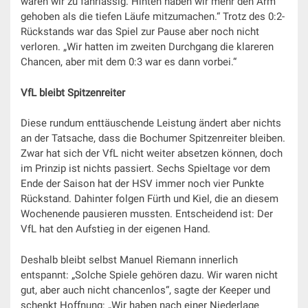
waren wir zu fahrlässig. Hinten haben wir mehr den Arm
gehoben als die tiefen Läufe mitzumachen.“ Trotz des 0:2-
Rückstands war das Spiel zur Pause aber noch nicht
verloren. „Wir hatten im zweiten Durchgang die klareren
Chancen, aber mit dem 0:3 war es dann vorbei.“
VfL bleibt Spitzenreiter
Diese rundum enttäuschende Leistung ändert aber nichts
an der Tatsache, dass die Bochumer Spitzenreiter bleiben.
Zwar hat sich der VfL nicht weiter absetzen können, doch
im Prinzip ist nichts passiert. Sechs Spieltage vor dem
Ende der Saison hat der HSV immer noch vier Punkte
Rückstand. Dahinter folgen Fürth und Kiel, die an diesem
Wochenende pausieren mussten. Entscheidend ist: Der
VfL hat den Aufstieg in der eigenen Hand.
Deshalb bleibt selbst Manuel Riemann innerlich
entspannt: „Solche Spiele gehören dazu. Wir waren nicht
gut, aber auch nicht chancenlos“, sagte der Keeper und
schenkt Hoffnung: „Wir haben nach einer Niederlage