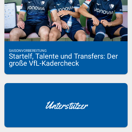
SAISONVORBEREITUNG
Startelf, Talente und Transfers: Der
große VfL-Kadercheck
Unterstützer