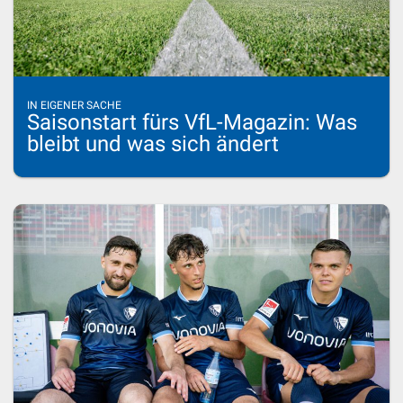
IN EIGENER SACHE
Saisonstart fürs VfL-Magazin: Was
bleibt und was sich ändert