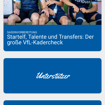
SAISONVORBEREITUNG
Startelf, Talente und Transfers: Der
große VfL-Kadercheck
Unterstützer