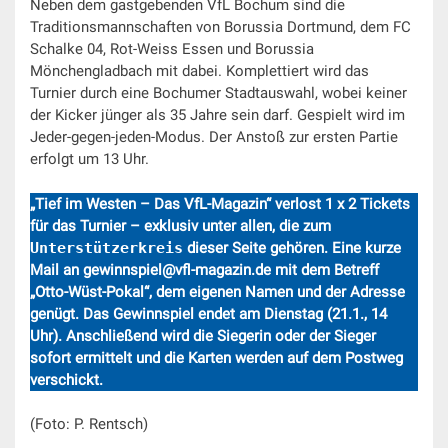
Neben dem gastgebenden VfL Bochum sind die
Traditionsmannschaften von Borussia Dortmund, dem FC
Schalke 04, Rot-Weiss Essen und Borussia
Mönchengladbach mit dabei. Komplettiert wird das
Turnier durch eine Bochumer Stadtauswahl, wobei keiner
der Kicker jünger als 35 Jahre sein darf. Gespielt wird im
Jeder-gegen-jeden-Modus. Der Anstoß zur ersten Partie
erfolgt um 13 Uhr.
„Tief im Westen – Das VfL-Magazin“ verlost 1 x 2 Tickets
für das Turnier – exklusiv unter allen, die zum
Unterstützerkreis
dieser Seite gehören. Eine kurze
Mail an gewinnspiel@vfl-magazin.de mit dem Betreff
„Otto-Wüst-Pokal“, dem eigenen Namen und der Adresse
genügt. Das Gewinnspiel endet am Dienstag (21.1., 14
Uhr). Anschließend wird die Siegerin oder der Sieger
sofort ermittelt und die Karten werden auf dem Postweg
verschickt.
(Foto: P. Rentsch)