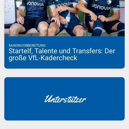
SAISONVORBEREITUNG
Startelf, Talente und Transfers: Der
große VfL-Kadercheck
Unterstützer