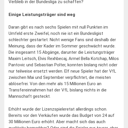
Verbleib in der Bundesliga zu schaffen?
Einige Leistungsträger sind weg
Daran gibt es nach sechs Spielen mit null Punkten im
Umfeld erste Zweifel, noch nie ist ein Bundesligist
schlechter gestartet. Nicht wenige Fans sind deshalb der
Meinung, dass der Kader im Sommer geschwächt wurde.
Die insgesamt 15 Abgänge, darunter die Leistungsträger
Maxim Leitsch, Elvis Rexhbecaj, Armel Bella Kotchap, Milos
Pantovic und Sebastian Polter, konnten bislang nicht oder
nur teilweise ersetzt werden. Elf neue Spieler hat der VfL
zwischen Mai und September verpflichtet, die meisten
ablösefrei. Von den mehr als 15 Millionen Euro an
Transfereinnahmen hat der VfL bislang nichts in die
Mannschaft gesteckt.
Erhöht wurde der Lizenzspieleretat allerdings schon.
Bereits vor den Verkäufen wurde das Budget von 24 auf
30 Millionen Euro erhöht. Aber macht sich das auch
qualitativ bemerkbar? Oder sind die Spieler nur teurer, aber