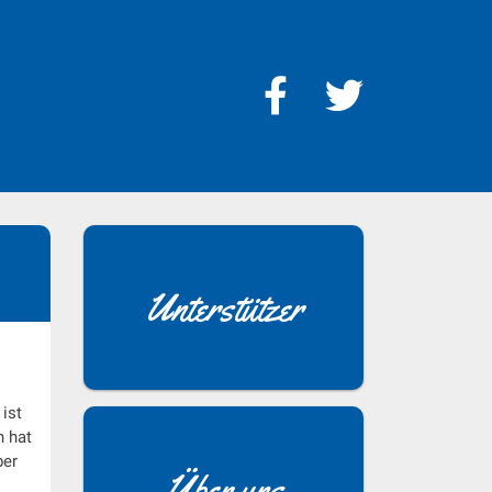
Unterstützer
ist
n hat
ber
Über uns