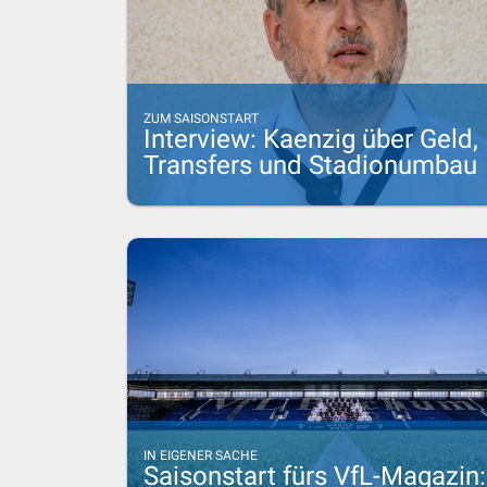
ZUM SAISONSTART
Interview: Kaenzig über Geld,
Transfers und Stadionumbau
IN EIGENER SACHE
Saisonstart fürs VfL-Magazin