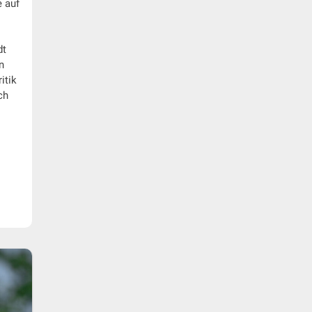
e auf
dt
n
itik
ch