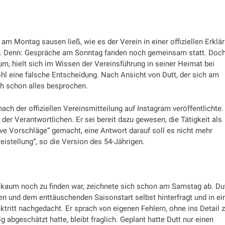
am Montag sausen ließ, wie es der Verein in einer offiziellen Erklä
g. Denn: Gespräche am Sonntag fanden noch gemeinsam statt. Doch
m, hielt sich im Wissen der Vereinsführung in seiner Heimat bei
hl eine falsche Entscheidung. Nach Ansicht von Dutt, der sich am
h schon alles besprochen.
ach der offiziellen Vereinsmitteilung auf Instagram veröffentlichte.
g der Verantwortlichen. Er sei bereit dazu gewesen, die Tätigkeit als
ive Vorschläge“ gemacht, eine Antwort darauf soll es nicht mehr
eistellung“, so die Version des 54-Jährigen.
aum noch zu finden war, zeichnete sich schon am Samstag ab. Du
 und dem enttäuschenden Saisonstart selbst hinterfragt und in ei
tritt nachgedacht. Er sprach von eigenen Fehlern, ohne ins Detail 
 abgeschätzt hatte, bleibt fraglich. Geplant hatte Dutt nur einen