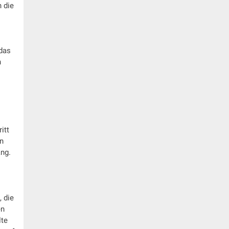
n die
 das
h
itt
en
ang.
 die
en
lte