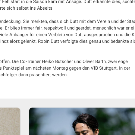
er Fehlstart in die Saison kam mit Ansage. Dutt erkannte dies, sucht
e sich selbst ins Abseits.
endeckung. Sie merkten, dass sich Dutt mit dem Verein und der Sta
te. Er blieb immer fair, respektvoll und geerdet, menschlich war er ei
viele Anhänger für einen Verbleib von Dutt ausgesprochen und die Kr
dzielorz gelenkt. Robin Dutt verfolgte dies genau und bedankte si
offen. Die Co-Trainer Heiko Butscher und Oliver Barth, zwei enge
as Punktspiel am nächsten Montag gegen den VfB Stuttgart. In der
chfolger dann präsentiert werden.