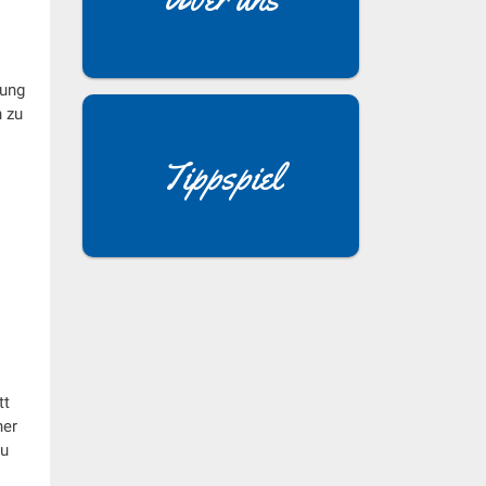
rung
 zu
Tippspiel
tt
ner
zu