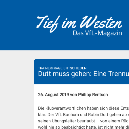
Skip
to
content
TRAINERFRAGE ENTSCHIEDEN
Dutt muss gehen: Eine Trennu
26. August 2019 von Philipp Rentsch
Die Klubverantwortlichen haben sich diese Ent
klar: Der VfL Bochum und Robin Dutt gehen ab s
seinen Übungsleiter beurlaubt – von einem Rück
wohl nie so beabsichtigt hatte, ist nicht mehr d