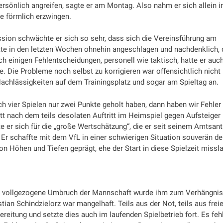
rsönlich angreifen, sagte er am Montag. Also nahm er sich allein i
e förmlich erzwingen.
ssion schwächte er sich so sehr, dass sich die Vereinsführung am
kte in den letzten Wochen ohnehin angeschlagen und nachdenklich,
h einigen Fehlentscheidungen, personell wie taktisch, hatte er auc
e. Die Probleme noch selbst zu korrigieren war offensichtlich nicht
achlässigkeiten auf dem Trainingsplatz und sogar am Spieltag an.
h vier Spielen nur zwei Punkte geholt haben, dann haben wir Fehler
utt nach dem teils desolaten Auftritt im Heimspiel gegen Aufsteiger
r sich für die „große Wertschätzung“, die er seit seinem Amtsantr
. Er schaffte mit dem VfL in einer schwierigen Situation souverän d
n Höhen und Tiefen geprägt, ehe der Start in diese Spielzeit missl
ig vollgezogene Umbruch der Mannschaft wurde ihm zum Verhängnis,
an Schindzielorz war mangelhaft. Teils aus der Not, teils aus frei
reitung und setzte dies auch im laufenden Spielbetrieb fort. Es feh