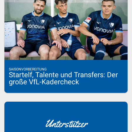
SAISONVORBEREITUNG
Startelf, Talente und Transfers: Der
große VfL-Kadercheck
Unterstützer