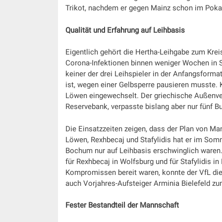
Trikot, nachdem er gegen Mainz schon im Pokal
Qualität und Erfahrung auf Leihbasis
Eigentlich gehört die Hertha-Leihgabe zum Kre
Corona-Infektionen binnen weniger Wochen in St
keiner der drei Leihspieler in der Anfangsforma
ist, wegen einer Gelbsperre pausieren musste. 
Löwen eingewechselt. Der griechische Außenver
Reservebank, verpasste bislang aber nur fünf Bu
Die Einsatzzeiten zeigen, dass der Plan von Ma
Löwen, Rexhbecaj und Stafylidis hat er im Somme
Bochum nur auf Leihbasis erschwinglich waren. D
für Rexhbecaj in Wolfsburg und für Stafylidis in
Kompromissen bereit waren, konnte der VfL die 
auch Vorjahres-Aufsteiger Arminia Bielefeld zu
Fester Bestandteil der Mannschaft