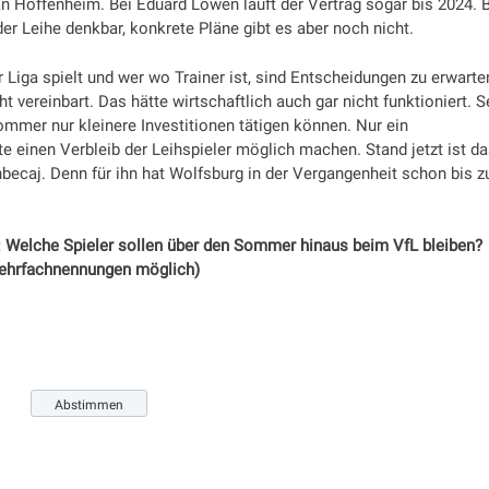
n Hoffenheim. Bei Eduard Löwen läuft der Vertrag sogar bis 2024. 
er Leihe denkbar, konkrete Pläne gibt es aber noch nicht.
r Liga spielt und wer wo Trainer ist, sind Entscheidungen zu erwarte
ht vereinbart. Das hätte wirtschaftlich auch gar nicht funktioniert. S
mmer nur kleinere Investitionen tätigen können. Nur ein
inen Verbleib der Leihspieler möglich machen. Stand jetzt ist da
hbecaj. Denn für ihn hat Wolfsburg in der Vergangenheit schon bis z
Welche Spieler sollen über den Sommer hinaus beim VfL bleiben?
ehrfachnennungen möglich)
Zeige Ergebnisse