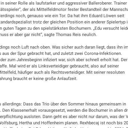
n seiner Rolle als laufstarker und aggressiver Balleroberer. Trainer
tsspieler“, der als Mittelfeldmotor fester Bestandteil der Mannsch
llerdings noch, genauso wie ein Tor. Da hat ihm Eduard Löwen seit
dardspezialist trotz der gleichen Position ein anderer Spielertyp i
 an guten Tagen zu den spielstärksten Bochumern. „Edu versucht leid
uss er aber gar nicht“, sagte Thomas Reis neulich.
dings noch Luft nach oben. Was sicher auch daran liegt, dass ihn i
us der Spur gebracht hat, und zuletzt zwei Corona-Infektionen.
der zum Jahresbeginn infiziert war, sich aber schnell erholt hat. Der
fe. Mal wird er als Linksverteidiger gebraucht, also auf seiner
telfeld, häufiger auch als Rechtsverteidiger. Mit seiner resoluten
hrung braucht er keine große Anlaufzeit.
 es allerdings: Dass das Trio über den Sommer hinaus gemeinsam in
. Den Klassenerhalt vorausgesetzt, werden die Bochumer in allen dr
verpflichtung ausloten. Dann geht es aber nicht nur darum, was der 
Wolfsburg, Hertha und Hoffenheim planen. Rexhbecaj ist noch bis 2