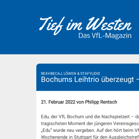
Skip
to
content
REXHBECAJ, LÖWEN & STAFYLIDIS
Bochums Leihtrio überzeugt – 
21. Februar 2022 von Philipp Rentsch
Edu, der VfL Bochum und die Nachspielzeit – d
tragischsten Moment der jüngeren Vereinsgesch
„Edu“ wurde neu vergeben. Auf den hört beim V
Wochenende in Stuttgart für den Ausgleichstref