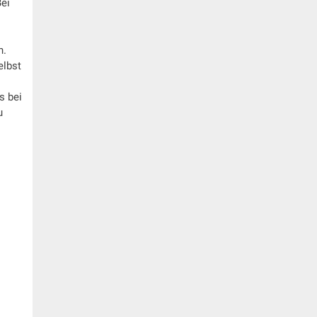
Bei
n.
elbst
s bei
u