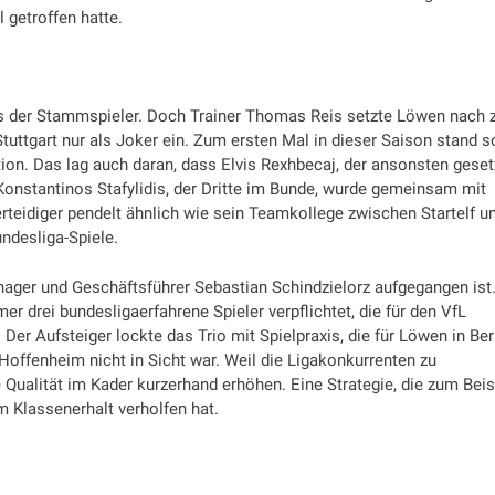
 getroffen hatte.
is der Stammspieler. Doch Trainer Thomas Reis setzte Löwen nach 
uttgart nur als Joker ein. Zum ersten Mal in dieser Saison stand s
tion. Das lag auch daran, dass Elvis Rexhbecaj, der ansonsten geset
Konstantinos Stafylidis, der Dritte im Bunde, wurde gemeinsam mit
teidiger pendelt ähnlich wie sein Teamkollege zwischen Startelf u
ndesliga-Spiele.
nager und Geschäftsführer Sebastian Schindzielorz aufgegangen ist.
r drei bundesligaerfahrene Spieler verpflichtet, die für den VfL
er Aufsteiger lockte das Trio mit Spielpraxis, die für Löwen in Berl
 Hoffenheim nicht in Sicht war. Weil die Ligakonkurrenten zu
Qualität im Kader kurzerhand erhöhen. Eine Strategie, die zum Beis
m Klassenerhalt verholfen hat.