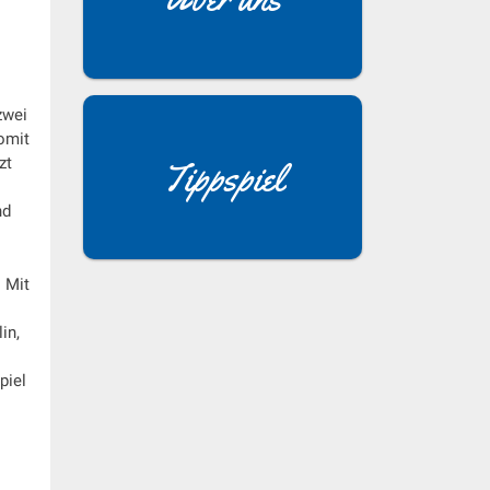
zwei
omit
zt
Tippspiel
nd
 Mit
in,
piel