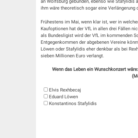
an Wolfsburg gebunden, ebenso wie Stafylidis a
ihm wäre theoretisch sogar eine Verlängerung d
Frühestens im Mai, wenn klar ist, wer in welche
Kaufoptionen hat der VfL in allen drei Fällen nic
als Bundesligist wird der VfL im kommenden So
Entgegenkommen der abgebenen Vereine könnte e
Löwen oder Stafylidis eher denkbar als bei Rex
sieben Millionen Euro verlangt.
Wenn das Leben ein Wunschkonzert wäre: 
(M
Elvis Rexhbecaj
Eduard Löwen
Konstantinos Stafylidis