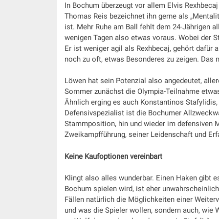
In Bochum überzeugt vor allem Elvis Rexhbecaj i
Thomas Reis bezeichnet ihn gerne als „Mentalitä
ist. Mehr Ruhe am Ball fehlt dem 24-Jährigen a
wenigen Tagen also etwas voraus. Wobei der Stan
Er ist weniger agil als Rexhbecaj, gehört dafür
noch zu oft, etwas Besonderes zu zeigen. Das m
Löwen hat sein Potenzial also angedeutet, aller
Sommer zunächst die Olympia-Teilnahme etwas a
Ähnlich erging es auch Konstantinos Stafylidis, 
Defensivspezialist ist die Bochumer Allzweckwaf
Stammposition, hin und wieder im defensiven Mit
Zweikampfführung, seiner Leidenschaft und Erfa
Keine Kaufoptionen vereinbart
Klingt also alles wunderbar. Einen Haken gibt
Bochum spielen wird, ist eher unwahrscheinlich
Fällen natürlich die Möglichkeiten einer Weiter
und was die Spieler wollen, sondern auch, wie 