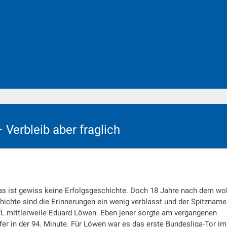
Verbleib aber fraglich
as ist gewiss keine Erfolgsgeschichte. Doch 18 Jahre nach dem wo
ichte sind die Erinnerungen ein wenig verblasst und der Spitzname
fL mittlerweile Eduard Löwen. Eben jener sorgte am vergangenen
fer in der 94. Minute. Für Löwen war es das erste Bundesliga-Tor im