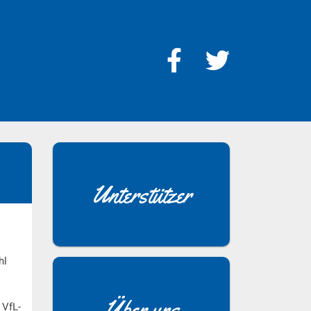
Unterstützer
hl
Über uns
 VfL-