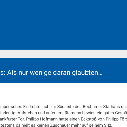
: Als nur wenige daran glaubten…
peitscher. Er drehte sich zur Südseite des Bochumer Stadions un
 eindeutig: Aufstehen und anfeuern. Riemann bewies ein gutes Gespü
ankfurter Tor. Philipp Hofmann hatte einen Eckstoß von Philipp För
testens da hielt es keinen Zuschauer mehr auf seinem Sitz.