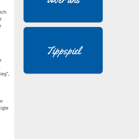
ich.
e
e
Tippspiel
r
n
ieg“,
er
tigte