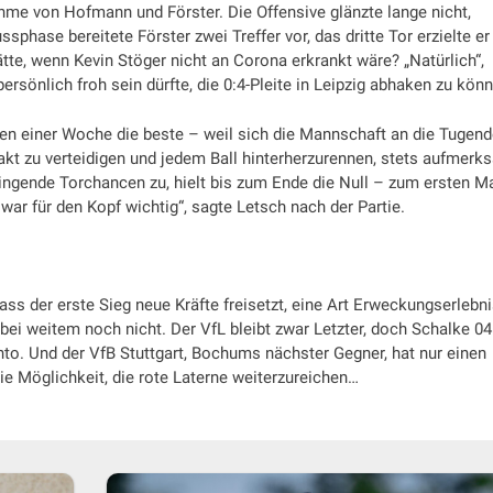
ahme von Hofmann und Förster. Die Offensive glänzte lange nicht,
phase bereitete Förster zwei Treffer vor, das dritte Tor erzielte er
tte, wenn Kevin Stöger nicht an Corona erkrankt wäre? „Natürlich“,
ersönlich froh sein dürfte, die 0:4-Pleite in Leipzig abhaken zu kön
nen einer Woche die beste – weil sich die Mannschaft an die Tugen
kt zu verteidigen und jedem Ball hinterherzurennen, stets aufmerk
wingende Torchancen zu, hielt bis zum Ende die Null – zum ersten M
war für den Kopf wichtig“, sagte Letsch nach der Partie.
dass der erste Sieg neue Kräfte freisetzt, eine Art Erweckungserlebn
 bei weitem noch nicht. Der VfL bleibt zwar Letzter, doch Schalke 04
to. Und der VfB Stuttgart, Bochums nächster Gegner, hat nur einen
e Möglichkeit, die rote Laterne weiterzureichen…