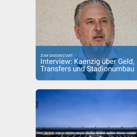
ZUM SAISONSTART
Interview: Kaenzig über Geld,
Transfers und Stadionumbau