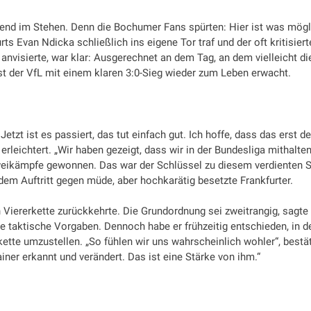
gend im Stehen. Denn die Bochumer Fans spürten: Hier ist was mögl
rts Evan Ndicka schließlich ins eigene Tor traf und der oft kritisiert
 anvisierte, war klar: Ausgerechnet an dem Tag, an dem vielleicht di
st der VfL mit einem klaren 3:0-Sieg wieder zum Leben erwacht.
etzt ist es passiert, das tut einfach gut. Ich hoffe, dass das erst de
 erleichtert. „Wir haben gezeigt, dass wir in der Bundesliga mithalte
eikämpfe gewonnen. Das war der Schlüssel zu diesem verdienten S
em Auftritt gegen müde, aber hochkarätig besetzte Frankfurter.
 Viererkette zurückkehrte. Die Grundordnung sei zweitrangig, sagte
re taktische Vorgaben. Dennoch habe er frühzeitig entschieden, in d
kette umzustellen. „So fühlen wir uns wahrscheinlich wohler“, bestä
iner erkannt und verändert. Das ist eine Stärke von ihm.“