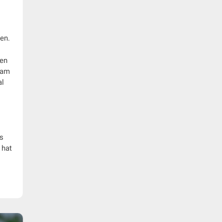
nen.
den
sam
al
is
 hat