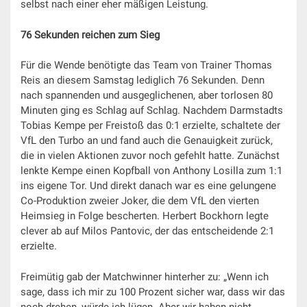
selbst nach einer eher mäßigen Leistung.
76 Sekunden reichen zum Sieg
Für die Wende benötigte das Team von Trainer Thomas
Reis an diesem Samstag lediglich 76 Sekunden. Denn
nach spannenden und ausgeglichenen, aber torlosen 80
Minuten ging es Schlag auf Schlag. Nachdem Darmstadts
Tobias Kempe per Freistoß das 0:1 erzielte, schaltete der
VfL den Turbo an und fand auch die Genauigkeit zurück,
die in vielen Aktionen zuvor noch gefehlt hatte. Zunächst
lenkte Kempe einen Kopfball von Anthony Losilla zum 1:1
ins eigene Tor. Und direkt danach war es eine gelungene
Co-Produktion zweier Joker, die dem VfL den vierten
Heimsieg in Folge bescherten. Herbert Bockhorn legte
clever ab auf Milos Pantovic, der das entscheidende 2:1
erzielte.
Freimütig gab der Matchwinner hinterher zu: „Wenn ich
sage, dass ich mir zu 100 Prozent sicher war, dass wir das
noch drehen, würde ich lügen. Aber wir haben nicht