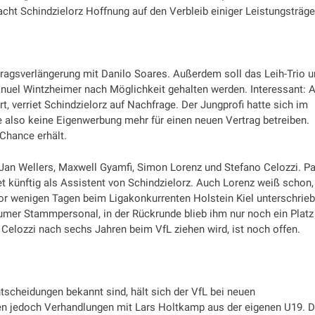
cht Schindzielorz Hoffnung auf den Verbleib einiger Leistungsträge
ragsverlängerung mit Danilo Soares. Außerdem soll das Leih-Trio 
nuel Wintzheimer nach Möglichkeit gehalten werden. Interessant: 
, verriet Schindzielorz auf Nachfrage. Der Jungprofi hatte sich im
 also keine Eigenwerbung mehr für einen neuen Vertrag betreiben.
 Chance erhält.
n Jan Wellers, Maxwell Gyamfi, Simon Lorenz und Stefano Celozzi. Pa
et künftig als Assistent von Schindzielorz. Auch Lorenz weiß schon,
 vor wenigen Tagen beim Ligakonkurrenten Holstein Kiel unterschrieb
mer Stammpersonal, in der Rückrunde blieb ihm nur noch ein Platz
 Celozzi nach sechs Jahren beim VfL ziehen wird, ist noch offen.
scheidungen bekannt sind, hält sich der VfL bei neuen
en jedoch Verhandlungen mit Lars Holtkamp aus der eigenen U19. D