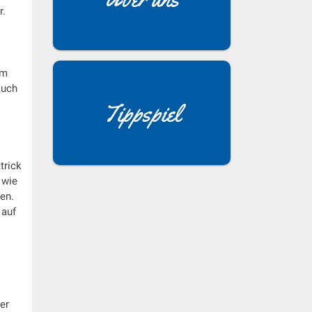
r.
um
Auch
Tippspiel
trick
 wie
en.
 auf
er