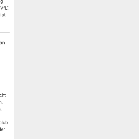
ig
VfL“,
ist
ion
cht
n.
,
club
der