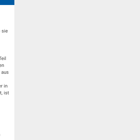
 sie
eil
en
0 aus
r in
, ist
n