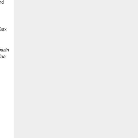
nd
Sax
gazin
los