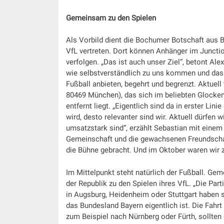
Gemeinsam zu den Spielen
Als Vorbild dient die Bochumer Botschaft aus Be
VfL vertreten. Dort können Anhänger im Junctio
verfolgen. „Das ist auch unser Ziel“, betont Al
wie selbstverständlich zu uns kommen und das Sp
Fußball anbieten, begehrt und begrenzt. Aktuell
80469 München), das sich im beliebten Glocken
entfernt liegt. „Eigentlich sind da in erster Lin
wird, desto relevanter sind wir. Aktuell dürfen 
umsatzstark sind“, erzählt Sebastian mit einem
Gemeinschaft und die gewachsenen Freundschaf
die Bühne gebracht. Und im Oktober waren wir 
Im Mittelpunkt steht natürlich der Fußball. Ge
der Republik zu den Spielen ihres VfL. „Die Par
in Augsburg, Heidenheim oder Stuttgart haben s
das Bundesland Bayern eigentlich ist. Die Fahrt
zum Beispiel nach Nürnberg oder Fürth, sollten d