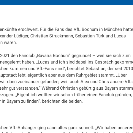
künfte erschwert. Für die Fans des VfL Bochum in München hatte
xander Lüdiger, Christian Struckmann, Sebastian Türk und Lucas
en wären.
 2021 den Fanclub „Bavaria Bochum“ gegründet – weil sie sich zum T
ennengelernt haben. „Lucas und ich sind dabei ins Gespräch gekomm
chen kommen und VfL-Fans sind“, berichtet Sebastian, der seit 201
uptstadt lebt, eigentlich aber aus dem Ruhrgebiet stammt. „Über
ir dann zueinander gefunden, weil auch Alex und Chris andere VfLe
ehr gut verstanden.“ Während Christian gebürtig aus Bayern stammt
ezogen. „Eigentlich wollten wir schon früher einen Fanclub gründen,
n Bayern zu finden“, berichten die beiden.
ichen VfL-Anhänger ging dann alles ganz schnell. „Wir haben unsere