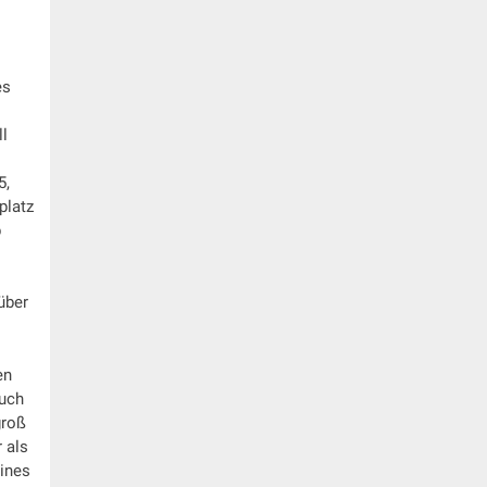
es
ll
5,
platz
b
über
en
auch
groß
 als
eines