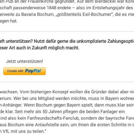
ish Pub an der Frauenkirche gegründet. Auf dem Bierdeckel war Kön
tschaft passenderweise 1848 endete – also im Entstehungsjahr des 
lerweile zu Bavaria Bochum, „größtenteils Exil-Bochumer“, die es me
agen hat.
aft unterstützen? Nutzt dafür gerne die unkomplizierte Zahlungsopt
ieser Art auch in Zukunft möglich macht.
Jetzt unterstützen!
 wachsen. Vom bisherigen Konzept wollen die Gründer dabei aber ni
terium. Wer bei uns Mitglied werden möchte, muss in Bayern wohne
n-Anhänger. Wenn Bochum gegen Bayern spielt, dann muss klar sein
de klar. Seit mehr als 50 Jahren pflegen die beiden Fanlager ein
 sind also kein Fanfreundschafts-Fanclub, sondern der bayrische Fan
aus Bochum eine Anlaufstelle sein, um ihnen die ersten Schritte in 
 VfL mit uns zu teilen.“