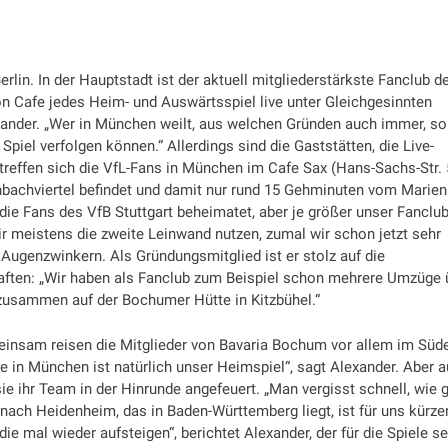
rlin. In der Hauptstadt ist der aktuell mitgliederstärkste Fanclub d
n Cafe jedes Heim- und Auswärtsspiel live unter Gleichgesinnten
exander. „Wer in München weilt, aus welchen Gründen auch immer, so
iel verfolgen können.“ Allerdings sind die Gaststätten, die Live-
 treffen sich die VfL-Fans in München im Cafe Sax (Hans-Sachs-Str. 
bachviertel befindet und damit nur rund 15 Gehminuten vom Marien
ie die Fans des VfB Stuttgart beheimatet, aber je größer unser Fanclu
wir meistens die zweite Leinwand nutzen, zumal wir schon jetzt sehr
 Augenzwinkern. Als Gründungsmitglied ist er stolz auf die
ten: „Wir haben als Fanclub zum Beispiel schon mehrere Umzüge 
zusammen auf der Bochumer Hütte in Kitzbühel.“
meinsam reisen die Mitglieder von Bavaria Bochum vor allem im Süd
tie in München ist natürlich unser Heimspiel“, sagt Alexander. Aber 
ie ihr Team in der Hinrunde angefeuert. „Man vergisst schnell, wie 
 nach Heidenheim, das in Baden-Württemberg liegt, ist für uns kürzer
ie mal wieder aufsteigen“, berichtet Alexander, der für die Spiele s