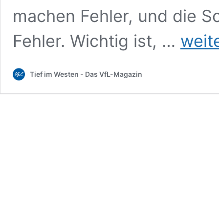
machen Fehler, und die S
Bochum
Fehler. Wichtig ist, …
weit
weiter
sieglos:
Vier
Tief im Westen - Das VfL-Magazin
Kellerduelle
weisen
die
Richtung